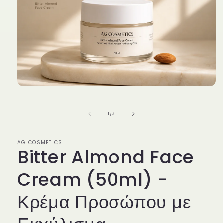
Άνοιγμα
μέσου
1
στο
από
1
/
3
βοηθητικό
παράθυρο
AG COSMETICS
Bitter Almond Face
Cream (50ml) -
Κρέμα Προσώπου με