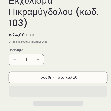
Εκχύλισμα
Πικραμύγδαλου (κωδ.
103)
Κανονική
€24,00 EUR
τιμή
Οι φόροι συμπεριλαμβάνονται.
Ποσότητα
Ποσότητα
Μείωση
Αύξηση
ποσότητας
ποσότητας
για
για
Προσθήκη στο καλάθι
Bitter
Bitter
Almond
Almond
Face
Face
Cream
Cream
(50ml)
(50ml)
-
-
Κρέμα
Κρέμα