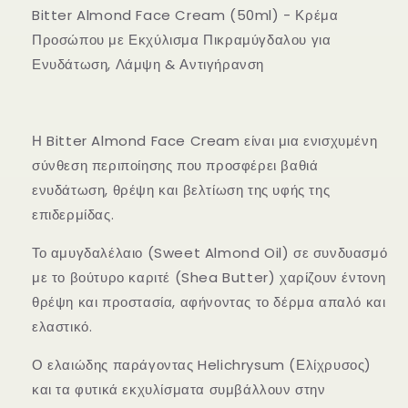
Προσώπου
Προσώπου
Bitter Almond Face Cream (50ml) -
Κρέμα
με
με
Προσώπου με Εκχύλισμα Πικραμύγδαλου για
Εκχύλισμα
Εκχύλισμα
Ενυδάτωση, Λάμψη & Αντιγήρανση
Πικραμύγδαλου
Πικραμύγδαλου
(κωδ.
(κωδ.
103)
103)
Η Bitter Almond Face Cream είναι μια ενισχυμένη
σύνθεση περιποίησης που προσφέρει βαθιά
ενυδάτωση, θρέψη και βελτίωση της υφής της
επιδερμίδας.
Το
αμυγδαλέλαιο (Sweet Almond Oil)
σε συνδυασμό
με το
βούτυρο καριτέ (Shea Butter)
χαρίζουν έντονη
θρέψη και προστασία, αφήνοντας το δέρμα απαλό και
ελαστικό.
Ο
ελαιώδης παράγοντας Helichrysum (Ελίχρυσος)
και τα φυτικά εκχυλίσματα συμβάλλουν στην